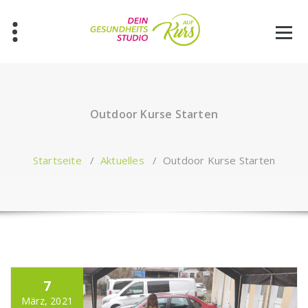
Zum
Inhalt
springen
Outdoor Kurse Starten
Startseite
/
Aktuelles
/
Outdoor Kurse Starten
7
März, 2021