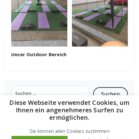
Unser Outdoor Bereich
Suchen
nach:
Diese Webseite verwendet Cookies, um
Ihnen ein angenehmeres Surfen zu
ermöglichen.
Sie können allen Cookies zustimmen
Gesundheitsstudio "Auf Kurs", Dr.-Wilhelm-Külz-Str. 4,