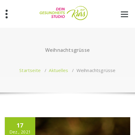
Zum
Inhalt
springen
Weihnachtsgrüsse
Startseite
/
Aktuelles
/
Weihnachtsgrüsse
17
Dez., 2021